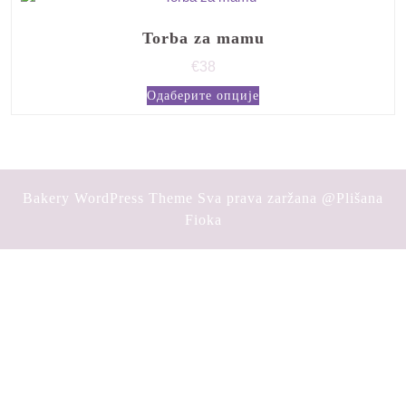
Torba za mamu
€
38
Овај
Одаберите опције
производ
има
више
варијанти.
Опције
Bakery WordPress Theme
Sva prava zaržana @Plišana
могу
Fioka
бити
Scroll
изабране
Up
на
страници
производа.