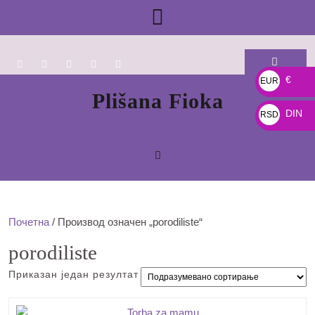
Skip
Open
to
content
Button
€
EUR
Plišana Fioka
€
DIN
RSD
DIN
Почетна
/ Производ oзначен „porodiliste“
porodiliste
Приказан један резултат