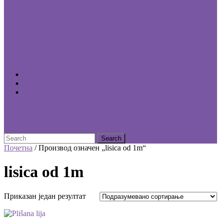
CLOSE
BUTTON
Plišana Fioka
O NAMA
USLOVI KUPOVINE
POLITIKA PRIVATNOSTI
CLOSE
BUTTON
Search
for:
Почетна
/ Производ oзначен „lisica od 1m“
lisica od 1m
Приказан један резултат