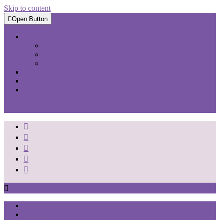
Skip to content
Open Button
POČETNA
O NAMA
USLOVI KUPOVINE
DOSTAVA I PLAĆANJE
PRODAVNICA
FOTOGRAFIJE NAŠIH KUPACA
BLOG
CLOSE BUTTON
PRODAVNICA
BLOG