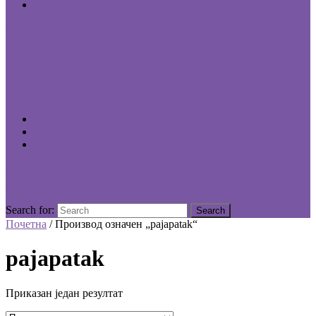
FOTOGRAFIJE NAŠIH KUPACA
CLOSE BUTTON
Plišana Fioka
O NAMA
USLOVI KUPOVINE
POLITIKA PRIVATNOSTI
CLOSE BUTTON
Search for:
Почетна
/ Производ oзначен „pajapatak“
pajapatak
Приказан један резултат