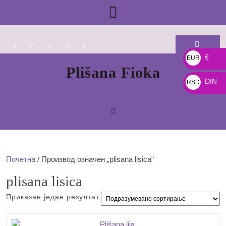
Skip
Open
to
content
Button
€
EUR
Plišana Fioka
€
DIN
RSD
DIN
Почетна
/ Производ oзначен „plisana lisica“
plisana lisica
Приказан један резултат