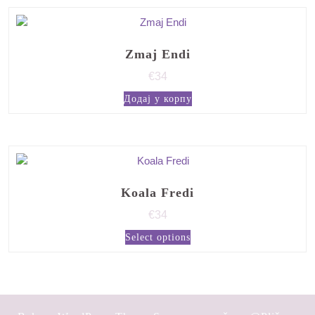
Zmaj Endi
€
34
Додај у корпу
Koala Fredi
€
34
Select options