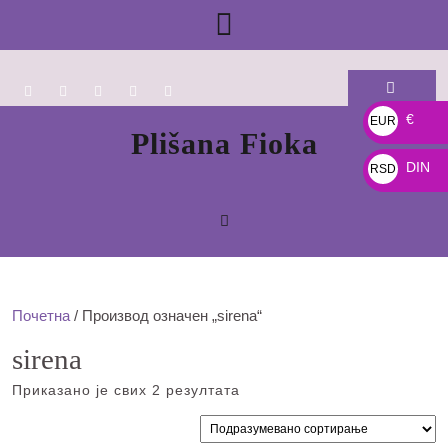
Skip
Open
to
content
Button
€
EUR
Plišana Fioka
€
DIN
RSD
DIN
Почетна
/ Производ oзначен „sirena“
sirena
Приказано је свих 2 резултата