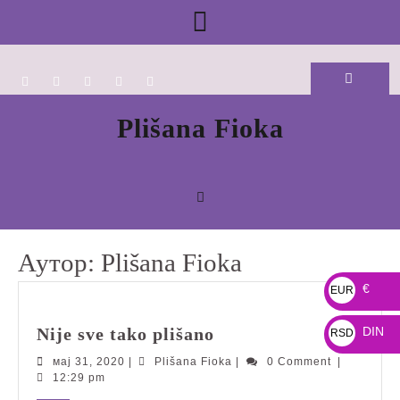
Skip
Open
to
content
Button
Plišana Fioka
Аутор:
Plišana Fioka
€
EUR
€
Nije
Nije sve tako plišano
DIN
RSD
sve
DIN
мај
Plišana
мај 31, 2020
|
Plišana Fioka
|
0 Comment
|
tako
31,
Fioka
12:29 pm
plišano
2020