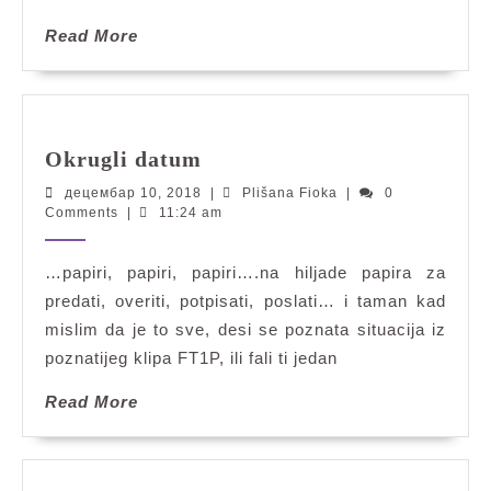
Read
Read More
More
Okrugli
Okrugli datum
datum
децембар
Plišana
децембар 10, 2018
|
Plišana Fioka
|
0
10,
Fioka
Comments
|
11:24 am
2018
…papiri, papiri, papiri….na hiljade papira za
predati, overiti, potpisati, poslati… i taman kad
mislim da je to sve, desi se poznata situacija iz
poznatijeg klipa FT1P, ili fali ti jedan
Read
Read More
More