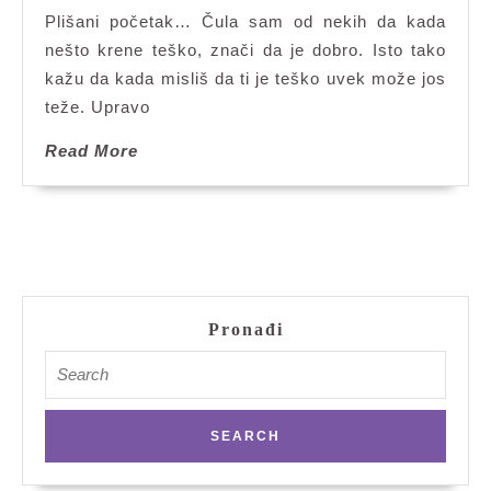
Plišani početak… Čula sam od nekih da kada
nešto krene teško, znači da je dobro. Isto tako
kažu da kada misliš da ti je teško uvek može jos
teže. Upravo
Read
Read More
More
Pronađi
Search
for: