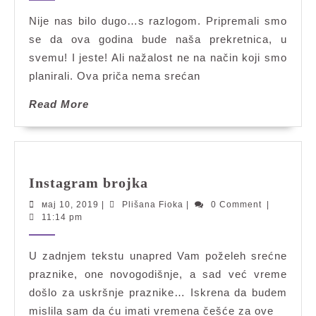
Nije nas bilo dugo…s razlogom. Pripremali smo
se da ova godina bude naša prekretnica, u
svemu! I jeste! Ali nažalost ne na način koji smo
planirali. Ova priča nema srećan
Read
Read More
More
Instagram
Instagram brojka
brojka
мај
Plišana
мај 10, 2019
|
Plišana Fioka
|
0 Comment
|
10,
Fioka
11:14 pm
2019
U zadnjem tekstu unapred Vam poželeh srećne
praznike, one novogodišnje, a sad već vreme
došlo za uskršnje praznike… Iskrena da budem
mislila sam da ću imati vremena češće za ove