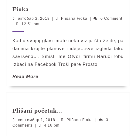
Fioka
Fioka
октобар
Plišana
октобар 2, 2018
|
Plišana Fioka
|
0 Comment
2,
Fioka
|
12:51 pm
2018
Kad u svojoj glavi imate neku viziju šta želite, pa
danima krojite planove i ideje…sve izgleda tako
savršeno…. Smisli ime Otvori firmu Naruči robu
Izbaci na Facebook Troši pare Prosto
Read
Read More
More
Plišani
Plišani početak…
početak…
септембар
Plišana
септембар 1, 2018
|
Plišana Fioka
|
3
1,
Fioka
Comments
|
4:16 pm
2018