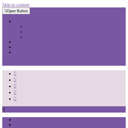
Skip to content
Open Button
POČETNA
O NAMA
USLOVI KUPOVINE
DOSTAVA I PLAĆANJE
PRODAVNICA
FOTOGRAFIJE NAŠIH KUPACA
BLOG
CLOSE BUTTON
PRODAVNICA
BLOG