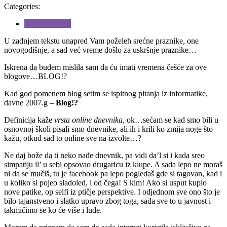
Categories:
Uncategorized
U zadnjem tekstu unapred Vam poželeh srećne praznike, one
novogodišnje, a sad već vreme došlo za uskršnje praznike…
Iskrena da budem mislila sam da ću imati vremena češće za ove
blogove…BLOG!?
Kad god pomenem blog setim se ispitnog pitanja iz informatike,
davne 2007.g –
Blog!?
Definicija kaže
vrsta online dnevnika
, ok…sećam se kad smo bili u
osnovnoj školi pisali smo dnevnike, ali ih i krili ko zmija noge što
kažu, otkud sad to online sve na izvolte…?
Ne daj bože da ti neko nađe dnevnik, pa vidi da’l si i kada sreo
simpatiju il’ u sebi opsovao drugaricu iz klupe. A sada lepo ne moraš
ni da se mučiš, tu je facebook pa lepo pogledaš gde si tagovan, kad i
u koliko si pojeo sladoled, i od čega! S kim! Ako si usput kupio
nove patike, op selfi iz ptičje perspektive. I odjednom sve ono što je
bilo tajanstveno i slatko upravo zbog toga, sada sve to u javnost i
takmičimo se ko će više i luđe.