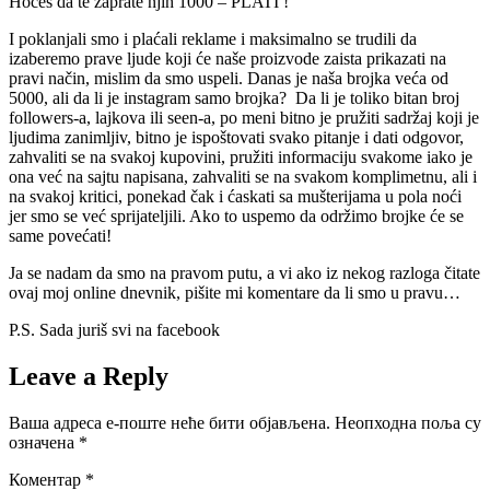
Hoćeš da te zaprate njih 1000 – PLATI !
I poklanjali smo i plaćali reklame i maksimalno se trudili da
izaberemo prave ljude koji će naše proizvode zaista prikazati na
pravi način, mislim da smo uspeli. Danas je naša brojka veća od
5000, ali da li je instagram samo brojka? Da li je toliko bitan broj
followers-a, lajkova ili seen-a, po meni bitno je pružiti sadržaj koji je
ljudima zanimljiv, bitno je ispoštovati svako pitanje i dati odgovor,
zahvaliti se na svakoj kupovini, pružiti informaciju svakome iako je
ona već na sajtu napisana, zahvaliti se na svakom komplimetnu, ali i
na svakoj kritici, ponekad čak i ćaskati sa mušterijama u pola noći
jer smo se već sprijateljili. Ako to uspemo da održimo brojke će se
same povećati!
Ja se nadam da smo na pravom putu, a vi ako iz nekog razloga čitate
ovaj moj online dnevnik, pišite mi komentare da li smo u pravu…
P.S. Sada juriš svi na facebook
Leave a Reply
Ваша адреса е-поште неће бити објављена.
Неопходна поља су
означена
*
Коментар
*