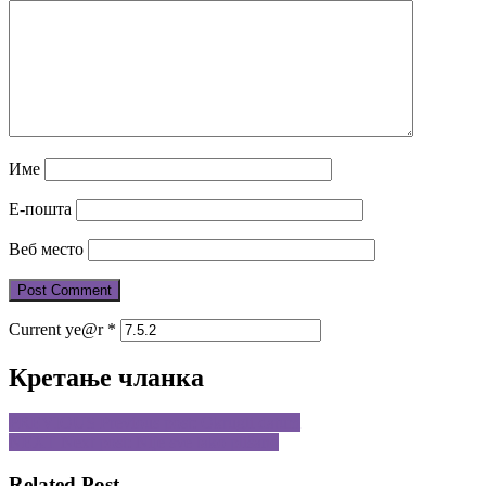
Име
Е-пошта
Веб место
Current ye@r
*
Кретање чланка
PREVIOUS
Previous post:
Okrugli datum
NEXT
Next post:
Nije sve tako plišano
Related Post