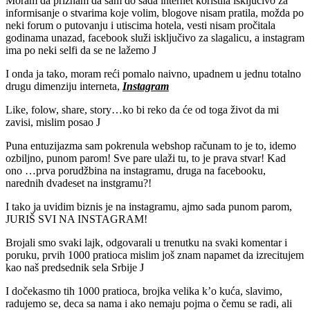
Moram da priznam da sam do sada internet koristila isključivo za
informisanje o stvarima koje volim, blogove nisam pratila, možda po
neki forum o putovanju i utiscima hotela, vesti nisam pročitala
godinama unazad, facebook služi isključivo za slagalicu, a instagram
ima po neki selfi da se ne lažemo J
I onda ja tako, moram reći pomalo naivno, upadnem u jednu totalno
drugu dimenziju interneta,
Instagram
Like, folow, share, story…ko bi reko da će od toga život da mi
zavisi, mislim posao J
Puna entuzijazma sam pokrenula webshop računam to je to, idemo
ozbiljno, punom parom! Sve pare ulaži tu, to je prava stvar! Kad
ono …prva porudžbina na instagramu, druga na facebooku,
narednih dvadeset na instgramu?!
I tako ja uvidim biznis je na instagramu, ajmo sada punom parom,
JURIŠ SVI NA INSTAGRAM!
Brojali smo svaki lajk, odgovarali u trenutku na svaki komentar i
poruku, prvih 1000 pratioca mislim još znam napamet da izrecitujem
kao naš predsednik sela Srbije J
I dočekasmo tih 1000 pratioca, brojka velika k’o kuća, slavimo,
radujemo se, deca sa nama i ako nemaju pojma o čemu se radi, ali