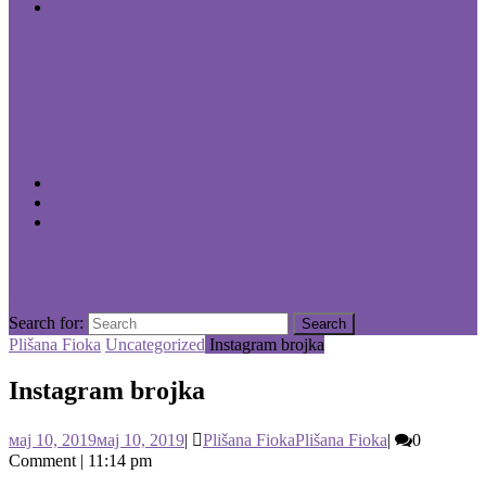
FOTOGRAFIJE NAŠIH KUPACA
CLOSE BUTTON
Plišana Fioka
O NAMA
USLOVI KUPOVINE
POLITIKA PRIVATNOSTI
CLOSE BUTTON
Search for:
Plišana Fioka
Uncategorized
Instagram brojka
Instagram brojka
мај 10, 2019
мај 10, 2019
|
Plišana Fioka
Plišana Fioka
|
0
Comment
|
11:14 pm