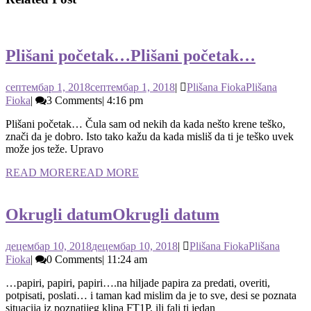
Plišani početak…
Plišani početak…
септембар 1, 2018
септембар 1, 2018
|
Plišana Fioka
Plišana
Fioka
|
3 Comments
|
4:16 pm
Plišani početak… Čula sam od nekih da kada nešto krene teško,
znači da je dobro. Isto tako kažu da kada misliš da ti je teško uvek
može jos teže. Upravo
READ MORE
READ MORE
Okrugli datum
Okrugli datum
децембар 10, 2018
децембар 10, 2018
|
Plišana Fioka
Plišana
Fioka
|
0 Comments
|
11:24 am
…papiri, papiri, papiri….na hiljade papira za predati, overiti,
potpisati, poslati… i taman kad mislim da je to sve, desi se poznata
situacija iz poznatijeg klipa FT1P, ili fali ti jedan