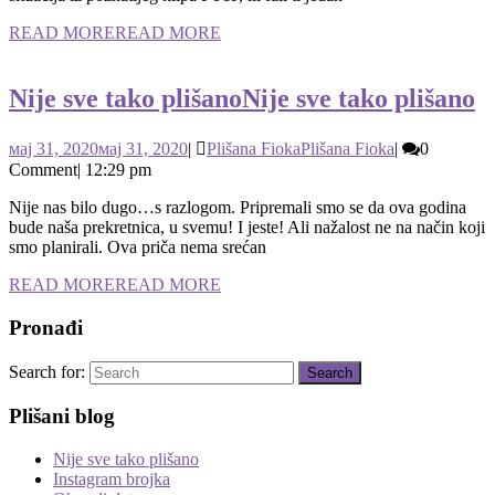
READ MORE
READ MORE
Nije sve tako plišano
Nije sve tako plišano
мај 31, 2020
мај 31, 2020
|
Plišana Fioka
Plišana Fioka
|
0
Comment
|
12:29 pm
Nije nas bilo dugo…s razlogom. Pripremali smo se da ova godina
bude naša prekretnica, u svemu! I jeste! Ali nažalost ne na način koji
smo planirali. Ova priča nema srećan
READ MORE
READ MORE
Pronađi
Search for:
Plišani blog
Nije sve tako plišano
Instagram brojka