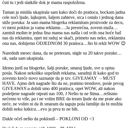
ćuti tu i jedi slatkiše dok je mama raspoložena.
Taman ja mislila ukapirala sam kako doći do pratioca, bockam jadna
cele noći ljude, lajkujem, šaljem zahteve, srca i ostalo i jednog dana
stiže poruka: Ja sam mama blogerka reklamiram proizvode za decu,
vi meni poklon ja vama reklamu….Ja presrećna, zovem muža…
zamisli molim te jedna fina mama nas našla i od svih ona hoće baš
nas da reklamira, opet mi raduj se skači, primeto nas neko, reklamira
ona nas, dobijemo ODJEDNOM 30 pratioca…što bi rekli WOW 😉
Narednih mesec dana, da ne preteram, stigle su 20 takve poruke…
ok, sada sam ukapirala.
Idemo juriš na blogerke, šalji poruke, smaraj ljude, sve u opisu
posla. Nakon nekoliko uspešnih reklama, saradnji ili kako god to
zovemo kreće novo saznanje da je tzv. GIVEAWAY – MUST
HAVE. Ajmo deli nagrade što da ne, pratimo trendove, posle prvog
GIVEAWAY-a dobili smo 400 pratioca, opet WOW, ali nakon
podeljene nagrade otprati nas 100, J Nešto tu ne štima…rešismo
nećemo to više, pa i ne volim BRE da teram ljude da me prate ako
neće, ne volim ni da ih smaram da taguju pola familije da bi možda
dobili neku lutkicu…evo ja prva to ne bih.
Dakle oćeš nešto da pokloniš – POKLONI OD <3