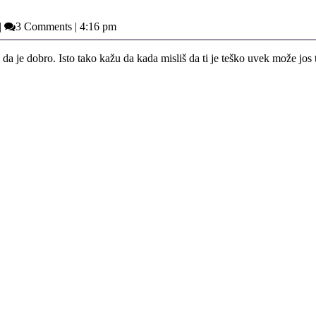
|
3 Comments
|
4:16 pm
a je dobro. Isto tako kažu da kada misliš da ti je teško uvek može jos