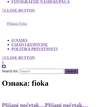
FOTOGRAFIJE NAŠIH KUPACA
CLOSE BUTTON
Plišana Fioka
O NAMA
USLOVI KUPOVINE
POLITIKA PRIVATNOSTI
CLOSE BUTTON
Search for:
Ознака:
fioka
Plišani početak…
Plišani početak…