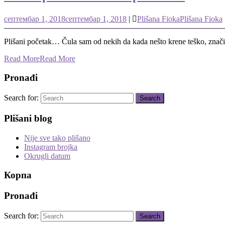
септембар 1, 2018
септембар 1, 2018
|
Plišana Fioka
Plišana Fioka
Plišani početak… Čula sam od nekih da kada nešto krene teško, znači d
Read More
Read More
Pronađi
Search for:
Plišani blog
Nije sve tako plišano
Instagram brojka
Okrugli datum
Корпа
Pronađi
Search for: