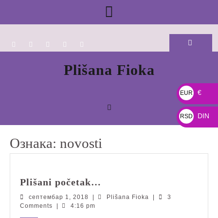
Skip
Open
to
content
Button
Plišana Fioka
€
EUR
€
DIN
RSD
DIN
Ознака:
novosti
Plišani
Plišani početak…
početak…
септембар
Plišana
септембар 1, 2018
|
Plišana Fioka
|
3
1,
Fioka
Comments
|
4:16 pm
2018