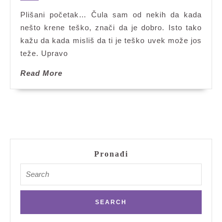
Plišani početak… Čula sam od nekih da kada
nešto krene teško, znači da je dobro. Isto tako
kažu da kada misliš da ti je teško uvek može jos
teže. Upravo
Read
Read More
More
Pronađi
Search
for: